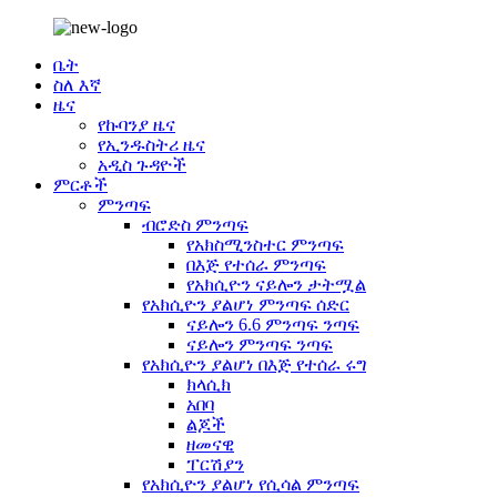
ቤት
ስለ እኛ
ዜና
የኩባንያ ዜና
የኢንዱስትሪ ዜና
አዲስ ጉዳዮች
ምርቶች
ምንጣፍ
ብሮድስ ምንጣፍ
የአክስሚንስተር ምንጣፍ
በእጅ የተሰራ ምንጣፍ
የአክሲዮን ናይሎን ታትሟል
የአክሲዮን ያልሆነ ምንጣፍ ሰድር
ናይሎን 6.6 ምንጣፍ ንጣፍ
ናይሎን ምንጣፍ ንጣፍ
የአክሲዮን ያልሆነ በእጅ የተሰራ ሩግ
ክላሲክ
አበባ
ልጆች
ዘመናዊ
ፐርሽያን
የአክሲዮን ያልሆነ የሲሳል ምንጣፍ