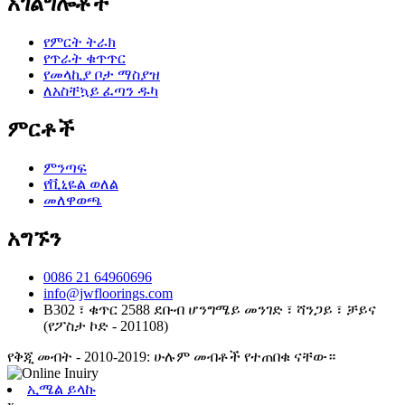
አገልግሎቶች
የምርት ትራክ
የጥራት ቁጥጥር
የመላኪያ ቦታ ማስያዝ
ለአስቸኳይ ፈጣን ዱካ
ምርቶች
ምንጣፍ
የቪኒዬል ወለል
መለዋወጫ
አግኙን
0086 21 64960696
info@jwfloorings.com
B302 ፣ ቁጥር 2588 ደቡብ ሆንግሜይ መንገድ ፣ ሻንጋይ ፣ ቻይና
(የፖስታ ኮድ - 201108)
የቅጂ መብት - 2010-2019: ሁሉም መብቶች የተጠበቁ ናቸው።
ኢሜል ይላኩ