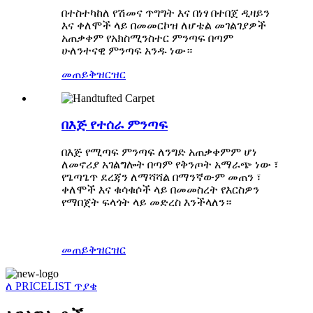
በተስተካከለ የሽመና ጥግግት እና በነፃ በተበጀ ዲዛይን
እና ቀለሞች ላይ በመመርኮዝ ለሆቴል መገልገያዎች
አጠቃቀም የአክስሚንስተር ምንጣፍ በጣም
ሁለንተናዊ ምንጣፍ አንዱ ነው።
መጠይቅ
ዝርዝር
በእጅ የተሰራ ምንጣፍ
በእጅ የሚጣፍ ምንጣፍ ለንግድ አጠቃቀምም ሆነ
ለመኖሪያ አገልግሎት በጣም የቅንጦት አማራጭ ነው ፣
የጌጣጌጥ ደረጃን ለማሻሻል በማንኛውም መጠን ፣
ቀለሞች እና ቁሳቁሶች ላይ በመመስረት የእርስዎን
የማበጀት ፍላጎት ላይ መድረስ እንችላለን።
መጠይቅ
ዝርዝር
ለ PRICELIST ጥያቄ