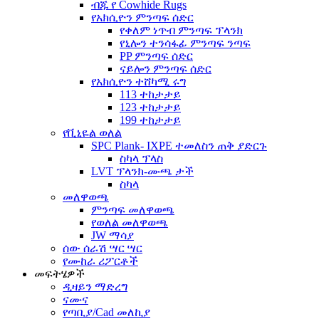
ብጁ የ Cowhide Rugs
የአክሲዮን ምንጣፍ ሰድር
የቀለም ነጥብ ምንጣፍ ፕላንክ
የኒሎን ተንሳፋፊ ምንጣፍ ንጣፍ
PP ምንጣፍ ሰድር
ናይሎን ምንጣፍ ሰድር
የአክሲዮን ተሸካሚ ሩግ
113 ተከታታይ
123 ተከታታይ
199 ተከታታይ
የቪኒዬል ወለል
SPC Plank- IXPE ተመለስን ጠቅ ያድርጉ
ስካላ ፕላስ
LVT ፕላንክ-ሙጫ ታች
ስካላ
መለዋወጫ
ምንጣፍ መለዋወጫ
የወለል መለዋወጫ
JW ማሳያ
ሰው ሰራሽ ሣር ሣር
የሙከራ ሪፖርቶች
መፍትሄዎች
ዲዛይን ማድረግ
ናሙና
የጣቢያ/Cad መለኪያ