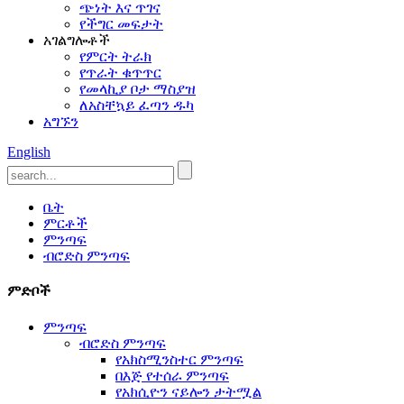
ጭነት እና ጥገና
የችግር መፍታት
አገልግሎቶች
የምርት ትራክ
የጥራት ቁጥጥር
የመላኪያ ቦታ ማስያዝ
ለአስቸኳይ ፈጣን ዱካ
አግኙን
English
ቤት
ምርቶች
ምንጣፍ
ብሮድስ ምንጣፍ
ምድቦች
ምንጣፍ
ብሮድስ ምንጣፍ
የአክስሚንስተር ምንጣፍ
በእጅ የተሰራ ምንጣፍ
የአክሲዮን ናይሎን ታትሟል