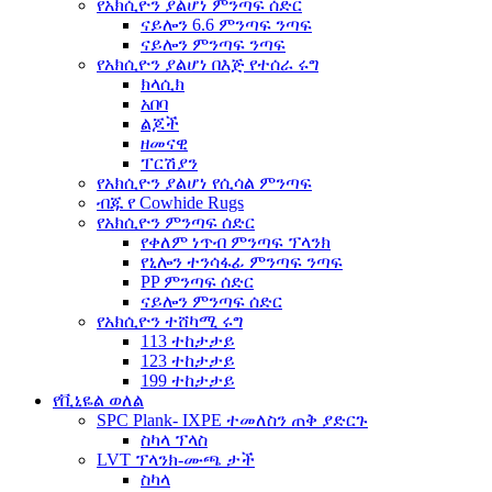
የአክሲዮን ያልሆነ ምንጣፍ ሰድር
ናይሎን 6.6 ምንጣፍ ንጣፍ
ናይሎን ምንጣፍ ንጣፍ
የአክሲዮን ያልሆነ በእጅ የተሰራ ሩግ
ክላሲክ
አበባ
ልጆች
ዘመናዊ
ፐርሽያን
የአክሲዮን ያልሆነ የሲሳል ምንጣፍ
ብጁ የ Cowhide Rugs
የአክሲዮን ምንጣፍ ሰድር
የቀለም ነጥብ ምንጣፍ ፕላንክ
የኒሎን ተንሳፋፊ ምንጣፍ ንጣፍ
PP ምንጣፍ ሰድር
ናይሎን ምንጣፍ ሰድር
የአክሲዮን ተሸካሚ ሩግ
113 ተከታታይ
123 ተከታታይ
199 ተከታታይ
የቪኒዬል ወለል
SPC Plank- IXPE ተመለስን ጠቅ ያድርጉ
ስካላ ፕላስ
LVT ፕላንክ-ሙጫ ታች
ስካላ