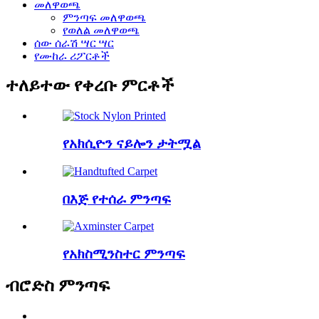
መለዋወጫ
ምንጣፍ መለዋወጫ
የወለል መለዋወጫ
ሰው ሰራሽ ሣር ሣር
የሙከራ ሪፖርቶች
ተለይተው የቀረቡ ምርቶች
የአክሲዮን ናይሎን ታትሟል
በእጅ የተሰራ ምንጣፍ
የአክስሚንስተር ምንጣፍ
ብሮድስ ምንጣፍ