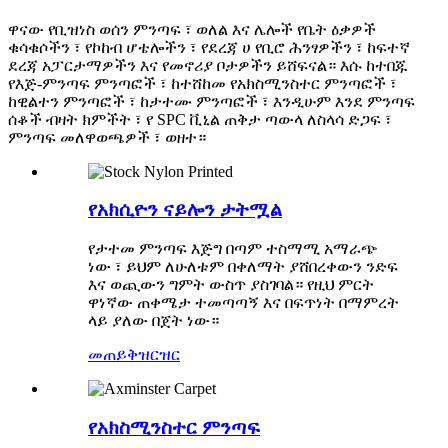
ዋናው የቢዝነስ ወሰን ምንጣፍ ፣ ወለል እና ሌሎች የቤት ዕቃዎች
ቁሳቁሶችን ፣ የኮከብ ሆቴሎችን ፣ የደረጃ ሀ የቢሮ ሕንፃዎችን ፣ ከፍተኛ
ደረጃ አፓርታማዎችን እና የመኖሪያ ቦታዎችን ይሸፍናል። እሱ ከተበጁ
የእጅ-ምንጣፍ ምንጣፎች ፣ ከተሸከመ የአክስሚንስተር ምንጣፎች ፣
ከዊልተን ምንጣፎች ፣ ከታተሙ ምንጣፎች ፣ እንዲሁም እንደ ምንጣፍ
ሰቆች ብዛት ክምችት ፣ የ SPC ቪኒል ጠቅታ ጣውላ ለስላሳ ድጋፍ ፣
ምንጣፍ መለዋወጫዎች ፣ ወዘተ።
የአክሲዮን ናይሎን ታትሟል
የታተመ ምንጣፍ እጅግ በጣም ተስማሚ አማራጭ
ነው ፣ ይህም ለሁለቱም በቀለማት ያሸበረቀውን ንድፍ
እና ወጪውን ግምት ውስጥ ያስገባል። የዚህ ምርት
ዋነኛው ጠቀሜታ ተመጣጣኝ እና በፍጥነት በማምረት
ላይ ያለው በጀት ነው።
መጠይቅ
ዝርዝር
የአክስሚንስተር ምንጣፍ