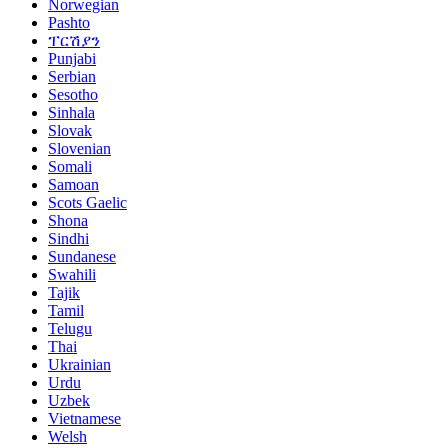
Norwegian
Pashto
ፐርሽያን
Punjabi
Serbian
Sesotho
Sinhala
Slovak
Slovenian
Somali
Samoan
Scots Gaelic
Shona
Sindhi
Sundanese
Swahili
Tajik
Tamil
Telugu
Thai
Ukrainian
Urdu
Uzbek
Vietnamese
Welsh