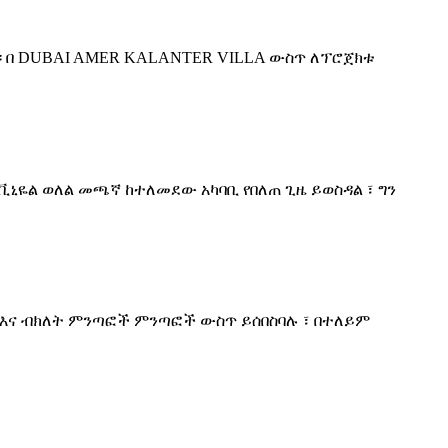
ል። በ DUBAI AMER KALANTER VILLA ውስጥ ለፕሮጀክቱ
ቪኒዬል ወለል መጫኛ ከተለመደው አካባቢ የበለጠ ጊዜ ይወስዳል ፣ ግን
ች እና ብክለት ምንጣፎች ምንጣፎች ውስጥ ይሰበስባሉ ፣ በተለይም