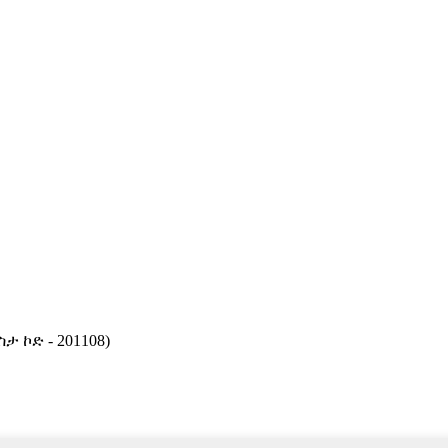
ታ ኮድ - 201108)