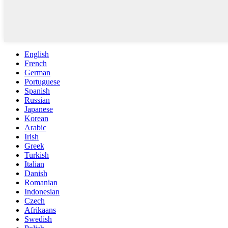
English
French
German
Portuguese
Spanish
Russian
Japanese
Korean
Arabic
Irish
Greek
Turkish
Italian
Danish
Romanian
Indonesian
Czech
Afrikaans
Swedish