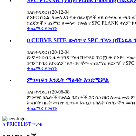
SPC PLANK (Vinyl Plank Flooring) በደ
በአስተዳደር በ 20-12-04
የ SPC ቪኒል ጣውላ እንዲሁ በደረጃዎች ላይ በቀላሉ ሊጫን 
ደረጃዎችን ጨምሮ ለመላው ክፍል የ SPC PLANK ቀለም ኮድ 
ተጨማሪ ያንብቡ
በ CURVE SITE ውስጥ የ SPC ፕላን (የቪኒዬል
በአስተዳደር በ 20-12-04
የእኛ የቅርብ ጊዜ ዮንግዳ ፕላዛ ሻንግሃይ ፕሮጀክት የ SPC
በጣም ከባድ አይደለም እና ብቸኛው ተጨማሪ እርምጃ የ SPC 
ተጨማሪ ያንብቡ
ምንጣፍን እንዴት ማፅዳት እንደሚቻል
በአስተዳደር በ 20-06-08
ምንጣፍ ከሌሎች የወለል ዓይነቶች ጋር ሲነፃፀር ለመራመድ ምቹ
እንስሳት በቤት ውስጥ ሲኖሩ። እነዚህ ብክለት ሳንካዎችን መሳብ እ
ተጨማሪ ያንብቡ
ለ PRICELIST ጥያቄ