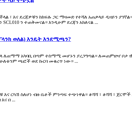
ረጃዎች ላይ ተጭኗል
ይችላል ፣ እና ደረጃዎቹን ከክፍሉ ጋር ማዛመድ የተሻለ አጠቃላይ ዲዛይን ያገኛ
SCL010 ን ተጠቅመናል። እንዲሁም ደረጃን አክለናል ...
 ፕላንክ ወለል) እንዴት እንደሚጫን?
 ጣውላ ለጠማማ አካባቢ በጣም ተስማሚ መሆኑን ያረጋግጣል። ለመጠምዘዣ ቦታ የ
ሁለቱንም ጫፎች ወደ ኩርባ መቁረጥ ነው። ...
 እና ርካሽ ስለሆነ ብዙ ቤቶች ምንጣፍ ተጭነዋል። ቆሻሻ ፣ ቆሻሻ ፣ ጀርሞ
ና በ ...