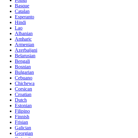
Polish
Basque
Catalan
Esperanto
Hindi
Lao
Albanian
Amharic
Armenian
Azerbaijani
Belarusian
Bengali
Bosnian
Bulgarian
Cebuano
Chichewa
Corsican
Croatian
Dutch
Estonian
Filipino
Finnish
Frisian
Galician
Georgian