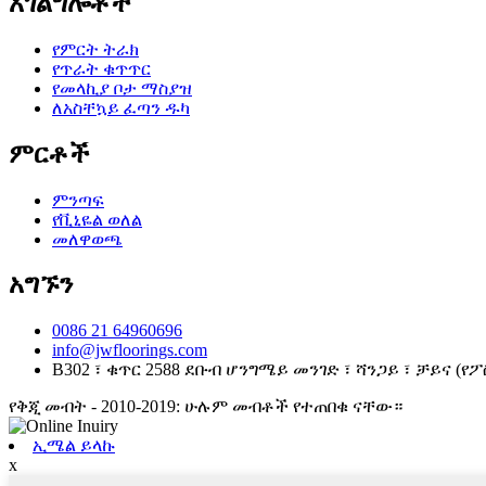
አገልግሎቶች
የምርት ትራክ
የጥራት ቁጥጥር
የመላኪያ ቦታ ማስያዝ
ለአስቸኳይ ፈጣን ዱካ
ምርቶች
ምንጣፍ
የቪኒዬል ወለል
መለዋወጫ
አግኙን
0086 21 64960696
info@jwfloorings.com
B302 ፣ ቁጥር 2588 ደቡብ ሆንግሜይ መንገድ ፣ ሻንጋይ ፣ ቻይና (የፖስ
የቅጂ መብት - 2010-2019: ሁሉም መብቶች የተጠበቁ ናቸው።
ኢሜል ይላኩ
x