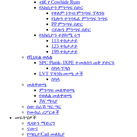
ብጁ የ Cowhide Rugs
የአክሲዮን ምንጣፍ ሰድር
የቀለም ነጥብ ምንጣፍ ፕላንክ
የኒሎን ተንሳፋፊ ምንጣፍ ንጣፍ
PP ምንጣፍ ሰድር
ናይሎን ምንጣፍ ሰድር
የአክሲዮን ተሸካሚ ሩግ
113 ተከታታይ
123 ተከታታይ
199 ተከታታይ
የቪኒዬል ወለል
SPC Plank- IXPE ተመለስን ጠቅ ያድርጉ
ስካላ ፕላስ
LVT ፕላንክ-ሙጫ ታች
ስካላ
መለዋወጫ
ምንጣፍ መለዋወጫ
የወለል መለዋወጫ
JW ማሳያ
ሰው ሰራሽ ሣር ሣር
የሙከራ ሪፖርቶች
መፍትሄዎች
ዲዛይን ማድረግ
ናሙና
የጣቢያ/Cad መለኪያ