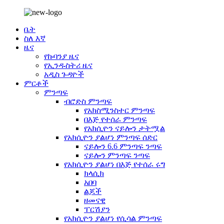
ቤት
ስለ እኛ
ዜና
የኩባንያ ዜና
የኢንዱስትሪ ዜና
አዲስ ጉዳዮች
ምርቶች
ምንጣፍ
ብሮድስ ምንጣፍ
የአክስሚንስተር ምንጣፍ
በእጅ የተሰራ ምንጣፍ
የአክሲዮን ናይሎን ታትሟል
የአክሲዮን ያልሆነ ምንጣፍ ሰድር
ናይሎን 6.6 ምንጣፍ ንጣፍ
ናይሎን ምንጣፍ ንጣፍ
የአክሲዮን ያልሆነ በእጅ የተሰራ ሩግ
ክላሲክ
አበባ
ልጆች
ዘመናዊ
ፐርሽያን
የአክሲዮን ያልሆነ የሲሳል ምንጣፍ