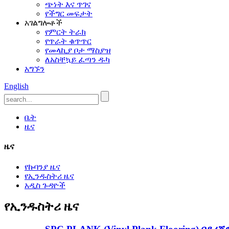
ጭነት እና ጥገና
የችግር መፍታት
አገልግሎቶች
የምርት ትራክ
የጥራት ቁጥጥር
የመላኪያ ቦታ ማስያዝ
ለአስቸኳይ ፈጣን ዱካ
አግኙን
English
ቤት
ዜና
ዜና
የኩባንያ ዜና
የኢንዱስትሪ ዜና
አዲስ ጉዳዮች
የኢንዱስትሪ ዜና